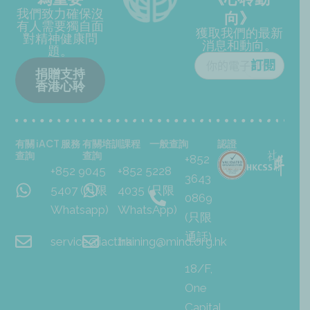
我們致力確保沒
向》
有人需要獨自面
獲取我們的最新
對精神健康問
消息和動向。
題。
捐贈支持
香港心聆
有關 iACT 服務
有關培訓課程
一般查詢
認證
查詢
查詢
+852
+852 9045
+852 5228
3643
5407 (只限
4035 (只限
0869
Whatsapp)
WhatsApp)
(只限
通話)
service@iact.hk
training@mind.org.hk
18/F,
One
Capital