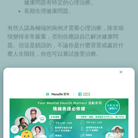
健康問題有特定的心理治療。
長期生理健康問題。
有些人認為極端的病例才需要心理治療，除非病
情變得非常嚴重，否則你應該自己解決健康問
題。但這是錯誤的，不論你是什麼背景或處於什
麼人生階段，你也可以嘗試接受治療。
×
事實上，當你的病情還未到達危機點時，從治療
師獲得支援可能會對你非常有幫助——你或會更
容易反思最近身邊發生的事情，並且可以幫助你
避免病情惡化。
「對我而言，心理輔導救了我一
命。以前，我完全不習慣和任何