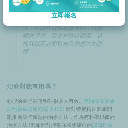
人聊天。」
立即報名
「多年來，我都不想麻煩任何
人，所以在我情緒低落時，我會
獨自哭泣。我會把情緒隱藏，這
樣我就不必面對自己的想法和恐
懼。」
治療對我有用嗎？
心理治療已被證明對很多人有效。
英國國家健康
與照顧卓越研究院 (NICE)
針對特定精神健康問
題推薦某些類型的治療方法，作為有科學根據的
治療方法 (例如針對抑鬱症和焦慮症的
認知行為