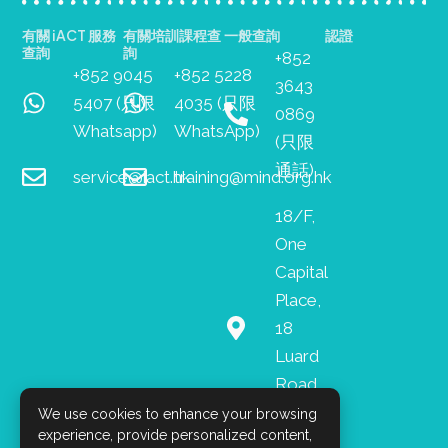
有關 iACT 服務
有關培訓課程查
一般查詢
認證
查詢
詢
+852
+852 9045
+852 5228
3643
5407 (只限
4035 (只限
0869
Whatsapp)
WhatsApp)
(只限
通話)
service@iact.hk
training@mind.org.hk
18/F,
One
Capital
Place,
18
Luard
Road,
Wan
We use cookies to enhance your browsing
experience, provide personalized content,
Chai