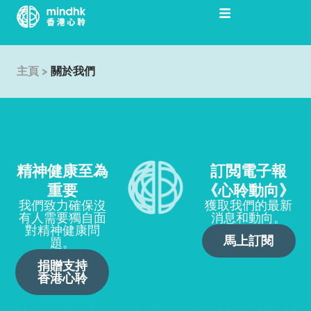
跳
至
主
要
主頁
>
關於我們
內
容
精神健康至為
訂閲電子報
重要
《心聆動向》
我們致力確保沒
獲取我們的最新
有人需要獨自面
消息和動向。
對精神健康問
馬上訂閱
題。
捐贈支持
香港心聆