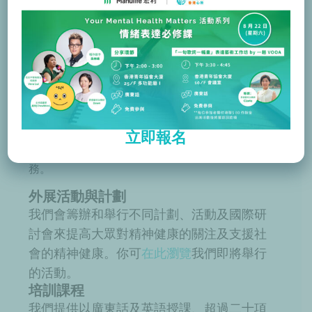
精神健康支援服務
社區心活指南（iACT®）計劃為正經歷焦慮和抑
鬱等輕微至中等精神健康困擾的人士提供免費、
短期及低密度介入的一對一支援服務，並為心理
健康主任提供培訓及臨床實習，確保服務質素。
iACT 計劃建基於「接納與承諾治療」
（Acceptance and Commitment Therapy;
ACT）的原則，當中經過嚴格的評估和研究以確
保計劃質素及成效，現可透過
網上報名
或經參與
立即報名
機構（如學校、非政府組織、診所等）接受服
務。
外展活動與計劃
我們會籌辦和舉行不同計劃、活動及國際研
討會來提高大眾對精神健康的關注及支援社
會的精神健康。你可
在此瀏覽
我們即將舉行
的活動。
培訓課程
我們提供以廣東話及英語授課、超過二十項