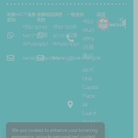
有關 iACT 服務
有關培訓課程
一般查詢
認證
查詢
查詢
+852
+852 9045
+852 5228
3643
5407 (只限
4035 (只限
0869
Whatsapp)
WhatsApp)
(只限
通話)
service@iact.hk
training@mind.org.hk
18/F,
One
Capital
Place,
18
Luard
Road,
Wan
We use cookies to enhance your browsing
experience, provide personalized content,