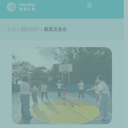
跳
至
主
要
主頁
>
關於我們
>
願景及使命
內
容