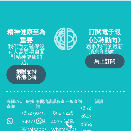
精神健康至為
訂閲電子報
重要
《心聆動向》
我們致力確保沒
獲取我們的最新
有人需要獨自面
消息和動向。
對精神健康問
馬上訂閱
題。
捐贈支持
香港心聆
有關 iACT 服務
有關培訓課程查
一般查詢
認證
查詢
詢
+852
+852 9045
+852 5228
3643
5407 (只限
4035 (只限
0869
Whatsapp)
WhatsApp)