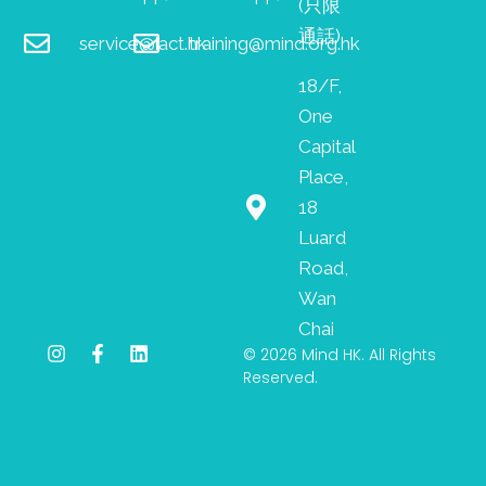
(只限
通話)
service@iact.hk
training@mind.org.hk
18/F,
One
Capital
Place,
18
Luard
Road,
Wan
Chai
I
F
L
© 2026 Mind HK. All Rights
n
a
i
Reserved.
s
c
n
t
e
k
a
b
e
g
o
d
r
o
i