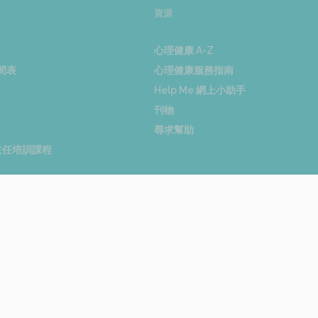
資源
心理健康 A-Z
間表
心理健康服務指南
Help Me 網上小助手
刊物
尋求幫助
康主任培訓課程