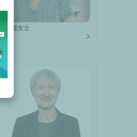
江忞懿女士