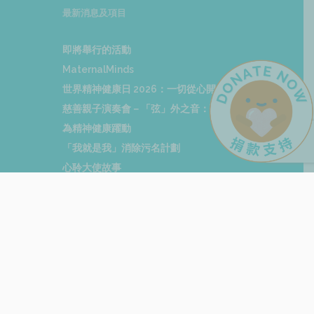
最新消息及項目
即將舉行的活動
MaternalMinds
世界精神健康日 2026：一切從心開始
慈善親子演奏會－「弦」外之音：聽見心中的聲音
為精神健康躍動
「我就是我」消除污名計劃
心聆大使故事
賽馬會平行心間（校園版）
宏利 X 香港心聆 策略慈善夥伴合作關係
香港國際心理健康研討會 2025 : 如何應對生命中的
變幻無常
新聞發佈
媒體報導
心聆動向