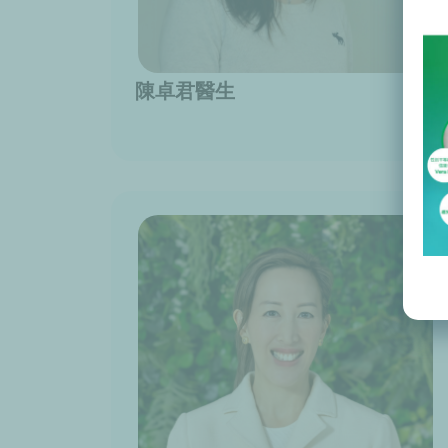
陳卓君醫生