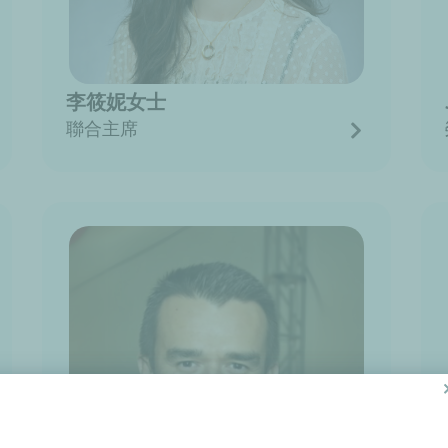
李筱妮女士
聯合主席