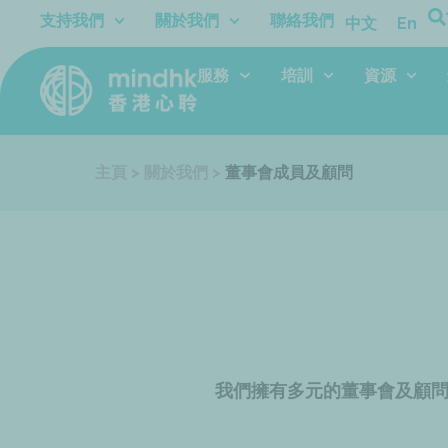
跳
支持我們
關於我們
聯絡我們
中文
En
至
主
服務
培訓
資源
要
內
容
主頁
>
關於我們
>
董事會成員及顧問
我們擁有多元的董事會及顧