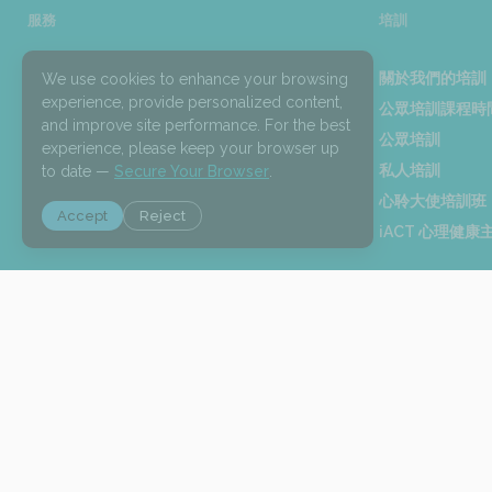
服務
培訓
服務
關於我們的培訓
We use cookies to enhance your browsing
experience, provide personalized content,
大埔心聆支援服務
公眾培訓課程時
and improve site performance. For the best
iACT®
公眾培訓
experience, please keep your browser up
免費心理健康諮詢
私人培訓
to date —
Secure Your Browser
.
宏利 x 香港心聆免費心理健康會談諮詢
心聆大使培訓班
Accept
Reject
健康心靈先導計劃
iACT 心理健