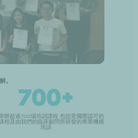
解。
700+
舉辦超過700埸培訓課程 包括受國際認可的
課程及由我們的臨床顧問所研發的專業機構
培訓