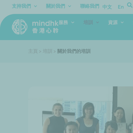
跳
支持我們
關於我們
聯絡我們
中文
En
至
主
服務
培訓
資源
要
內
容
主頁
>
培訓
>
關於我們的培訓