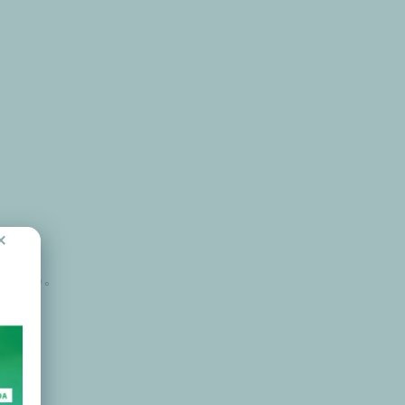
×
顧自己。