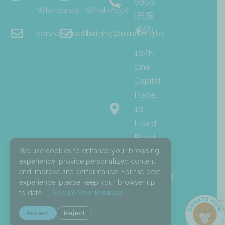
0869
Whatsapp)
WhatsApp)
(只限
通話)
service@iact.hk
training@mind.org.hk
18/F,
One
Capital
Place,
18
Luard
Road,
Wan
We use cookies to enhance your browsing
experience, provide personalized content,
Chai
and improve site performance. For the best
I
F
L
© 2026 Mind HK. All
experience, please keep your browser up
n
a
i
Rights Reserved.
s
c
n
to date —
Secure Your Browser
.
t
e
k
a
b
e
Accept
Reject
g
o
d