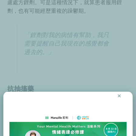
慮處方鋰劑。可是這種情況下，就算患者服用鋰
劑，也有可能經歷重複的躁鬱期。
「鋰劑對我的病情有幫助，我只
需要提醒自己我現在的感覺都會
過去的。」
抗抽搐藥
×
抗抽搐藥可以用作治療躁鬱症，它們包括：丙戊
酸（semisodium valproate / Depakote）, 卡
馬西平（carbamazepine / Tegretol）及拉莫
三嗪（lamotrigine / Lamictal）。