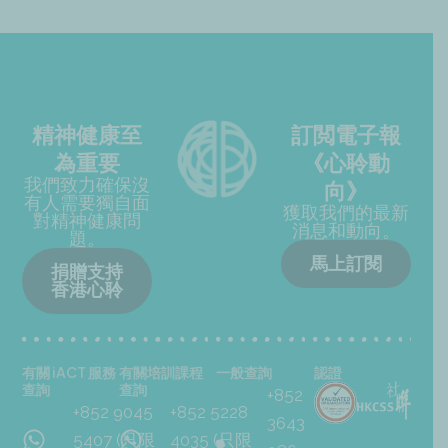
精神健康至
訂閲電子報
為重要
《心聆動
我們致力確保沒
向》
有人需要獨自面
獲取我們的最新
對精神健康問
消息和動向。
題。
馬上訂閱
捐贈支持
香港心聆
有關 iACT 服務
有關培訓課程
一般查詢
認證
查詢
查詢
+852
+852 9045
+852 5228
3643
5407 (只限
4035 (只限