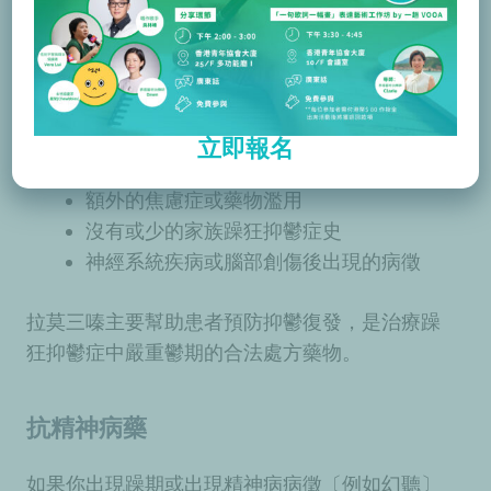
丙戊酸和卡馬西平在治療以下病徵比較有效：
混合性發作
快速循環期
立即報名
嚴重的狂躁及精神病
額外的焦慮症或藥物濫用
沒有或少的家族躁狂抑鬱症史
神經系統疾病或腦部創傷後出現的病徵
拉莫三嗪主要幫助患者預防抑鬱復發，是治療躁
狂抑鬱症中嚴重鬱期的合法處方藥物。
抗精神病藥
如果你出現躁期或出現精神病病徵〔例如幻聽〕