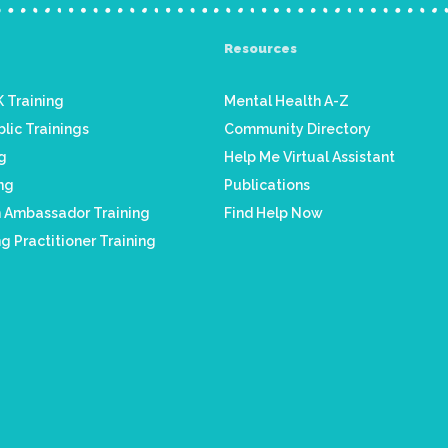
Resources
 Training
Mental Health A-Z
lic Trainings
Community Directory
ng
Help Me Virtual Assistant
ing
Publications
h Ambassador Training
Find Help Now
g Practitioner Training