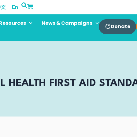
中文
En
Resources
News & Campaigns
Donate
L HEALTH FIRST AID STAND