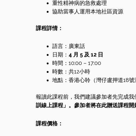
重性精神病的急救處理
協助當事人運用本地社區資源
課程詳情：
語言：廣東話
日期：
4 月 5 及 12 日
時間：10:00 – 17:00
時數：共12小時
地點：香港心聆（灣仔盧押道18號
報讀此課程前，我們建議參加者先完成我
訓
線上課程」
。參加者將在此贈送課程開始
課程價格：