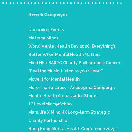
News & Campaigns
Upcoming Events
MaternalMinds
World Mental Health Day 2026: Everything’s
Better When Mental Health Matters
Mind HK x SARPO Charity Philharmonic Concert
“Feel the Music, Listen to your Heart”
Move It for Mental Health
More Than a Label – Antistigma Campaign
Mental Health Ambassador Stories
JC LevelMind@School
Manulife X Mind HK Long-term Strategic
Charity Partnership
Hong Kong Mental Health Conference 2025: