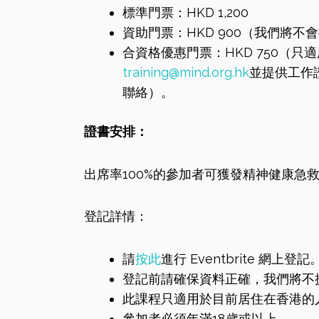
標準門票：HKD 1,200
資助門票：HKD 900（我們將不會提
合資格優惠門票：HKD 750（
training@mind.org.hk
並提供工作
聯絡）。
證書安排：
出席率100%的參加者可獲發精神健康急
登記詳情：
請
按此
進行 Eventbrite 網上登記
登記前請確保資料正確，我們將不
此課程只適用於目前居住在香港的
參加者必須年滿18歲或以上。