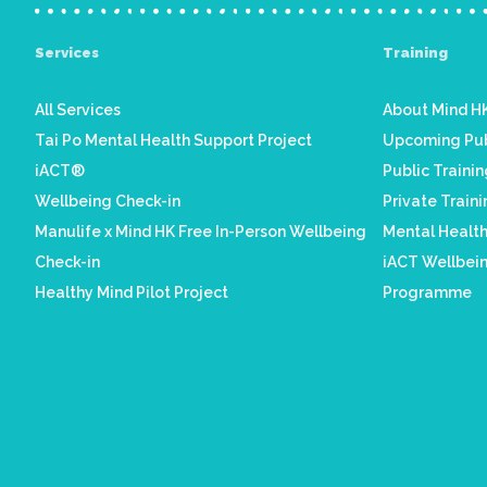
Services
Training
All Services
About Mind HK
Tai Po Mental Health Support Project
Upcoming Pub
iACT®
Public Traini
Wellbeing Check-in
Private Train
Manulife x Mind HK Free In-Person Wellbeing
Mental Healt
Check-in
iACT Wellbein
Healthy Mind Pilot Project
Programme