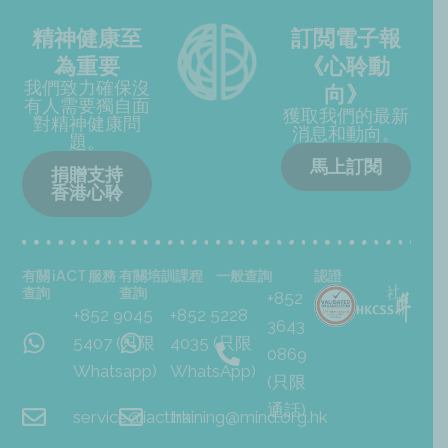
精神健康至
訂閲電子報
為重要
《心聆動
我們致力確保沒
向》
有人需要獨自面
獲取我們的最新
對精神健康問
消息和動向。
題。
馬上訂閱
捐贈支持
香港心聆
有關 iACT 服務
有關培訓課程
一般查詢
認證
查詢
查詢
+852
+852 9045
+852 5228
3643
5407 (只限
4035 (只限
0869
Whatsapp)
WhatsApp)
(只限
通話)
service@iact.hk
training@mind.org.hk