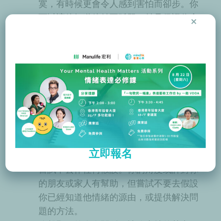
寞，有時候更會令人感到害怕而卻步。你
×
可以讓他知道他並不孤單，並且保證你會
在那裡幫忙，這樣可以令他放心下來。
保持冷靜。得知身邊的人在哀傷裡，雖然
自己都難免會憂愁，但嘗試保持冷靜。這
樣也可幫助你的朋友或親人保持平靜，而
你亦可以平和地讓他開放自己，分享內心
感受。
給予耐性。你可能希望對他的想法和感受
有更多的了解，或者想他去立即尋求幫
助，但重要的是讓他跟著自己的步伐去找
立即報名
適合的援助。
嘗試不去作任何假設。你的角度或許對你
的朋友或家人有幫助，但嘗試不要去假設
你已經知道他情緒的源由，或提供解決問
題的方法。