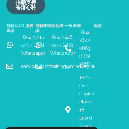
捐贈支持
香港心聆
有關 iACT 服務
有關培訓課程查
一般查詢
認證
查詢
詢
+852
+852 9045
+852 5228
3643
5407 (只限
4035 (只限
0869
Whatsapp)
WhatsApp)
(只限
通話)
service@iact.hk
training@mind.org.hk
18/F,
One
Capital
Place,
18
Luard
Road,