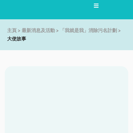
×
跳
至
主
要
主頁
>
最新消息及活動
>
「我就是我」消除污名計劃
>
內
大使故事
容
頁
頁
頁
頁
頁
面
面
面
面
面