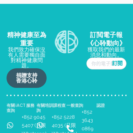
精神健康至為
訂閲電子報
重要
《心聆動向》
我們致力確保沒
獲取我們的最新
有人需要獨自面
消息和動向。
對精神健康問
題。
捐贈支持
香港心聆
有關 iACT 服務
有關培訓課程查
一般查詢
認證
查詢
詢
+852
+852 9045
+852 5228
3643
5407 (只限
4035 (只限
0869