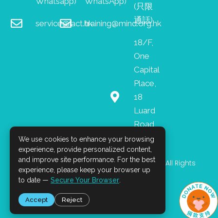
Whatsapp)
WhatsApp)
(只限
通話)
service@iact.hk
training@mind.org.hk
18/F,
One
Capital
Place,
18
Luard
Road,
Wan
We use cookies to enhance your browsing
experience, provide personalized content,
Chai
and improve site performance. For the best
I
F
L
© 2026 Mind HK. All Rights
n
a
i
experience, please keep your browser up
Reserved.
s
c
n
to date —
Secure Your Browser
.
t
e
k
a
b
e
Accept
Reject
g
o
d
r
o
i