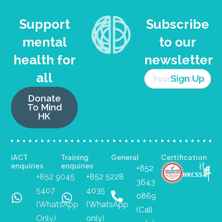
Support
Subscribe
mental
to our
health for
newsletter
all
Donate
To Mind
HK
iACT
Training
General
Certification
enquiries
enquiries
+852
+852 9045
+852 5228
3643
5407
4035
0869
(WhatsApp
(WhatsApp
(Call
Only)
only)