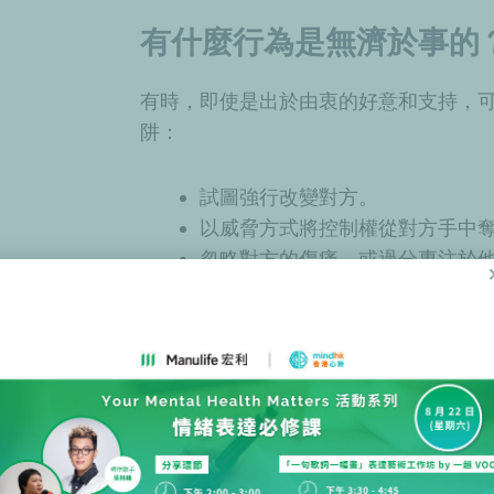
有什麼行為是無濟於事的
有時，即使是出於由衷的好意和支持，
阱：
試圖強行改變對方。
以威脅方式將控制權從對方手中
忽略對方的傷痛，或過分專注於
將自殘標籤為「博取關注」。
雖然並不常見，但自殘有時可能是一個
記想要引起注意是沒有錯的，畢竟這種
響其他人繼續去了解當事人的需要。
照顧好你自己