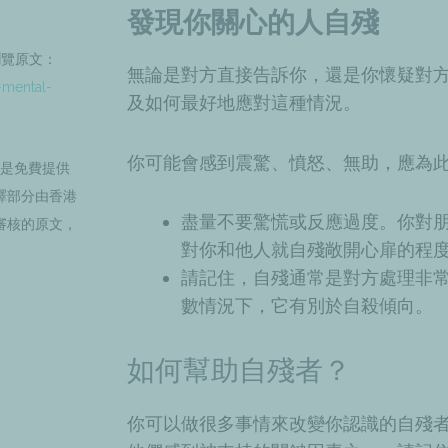
發現你關心的人自殘
瀏覽原文：
無論是對方直接告訴你，還是你懷疑對
-mental-
及如何最好地應對這種情況。
你可能會感到震驚、憤怒、無助，應為
容是免費提供
譯部分由香港
盡量不要驚慌或反應過度。你對
審核的原文，
對你和他人就自殘敞開心扉的程
請記住，自殘通常是對方處理非
數情況下，它有別於
自殺傾向
。
如何幫助自殘者？
你可以做很多事情來改變你認識的自殘