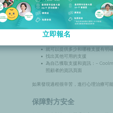
支持自殘者可能會是一個漫長而曲折的
與其中並保持良好狀態。有關更多
資訊
有幫助的事情包括：
立即報名
就可以提供多少和哪種支援有明
找出
其他可用的支援
為自己獲取支援和資訊：–
Coolm
照顧者的
資訊
頁面
如果發現過程很辛苦，進行
心理治療
可
保障對方安全