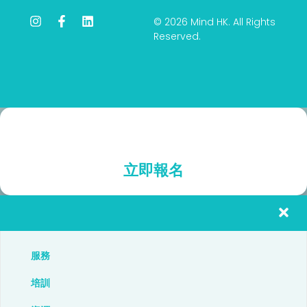
I
F
L
© 2026 Mind HK. All Rights
n
a
i
Reserved.
s
c
n
t
e
k
a
b
e
g
o
d
r
o
i
a
k
n
m
-
f
立即報名
服務
培訓