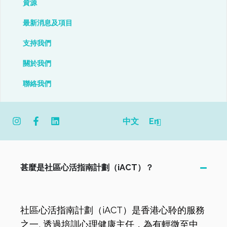
資源
最新消息及項目
支持我們
關於我們
聯絡我們
I
F
L
中文
En
n
a
i
s
c
n
t
e
k
a
b
e
g
o
d
甚麼是社區心活指南計劃（iACT）？
r
o
i
a
k
n
m
-
f
社區心活指南計劃（iACT）是香港心聆的服務
之一, 透過培訓心理健康主任，為有輕微至中