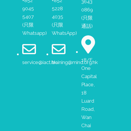
+852
+852
3643
9045
5228
0869
5407
4035
(只限
(只限
(只限
通話)
Whatsapp)
WhatsApp)
18/F,
service@iact.hk
training@mind.org.hk
One
Capital
Place,
18
Luard
Road,
Wan
Chai