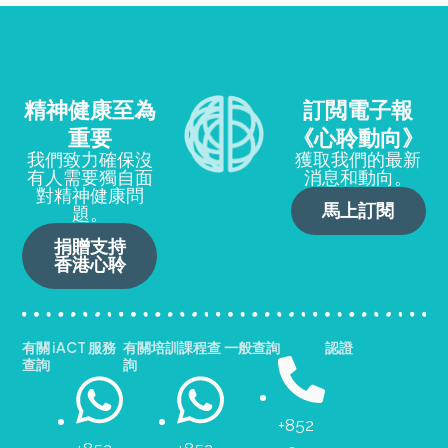
精神健康至為
訂閲電子報
重要
《心聆動向》
我們致力確保沒
獲取我們的最新
有人需要獨自面
消息和動向。
對精神健康問
馬上訂閱
題。
捐贈支持
香港心聆
有關 iACT 服務
有關培訓課程查
一般查詢
認證
查詢
詢
+852