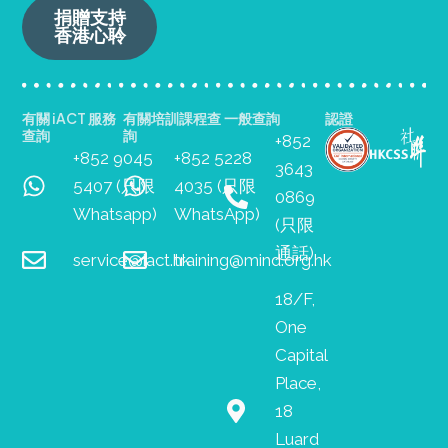
捐贈支持
香港心聆
有關 iACT 服務
有關培訓課程查
一般查詢
認證
查詢
詢
+852
+852 9045
+852 5228
3643
5407 (只限
4035 (只限
0869
Whatsapp)
WhatsApp)
(只限
通話)
service@iact.hk
training@mind.org.hk
18/F,
One
Capital
Place,
18
Luard