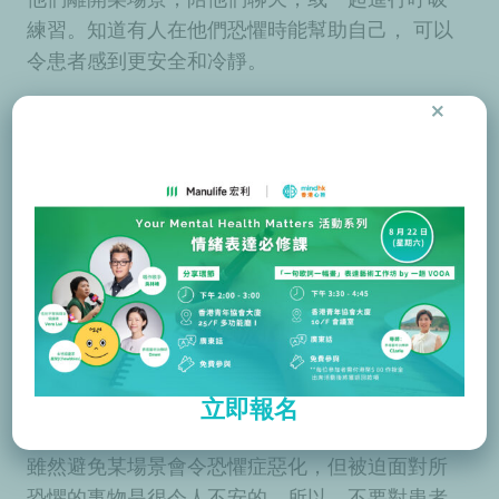
練習。知道有人在他們恐懼時能幫助自己， 可以
令患者感到更安全和冷靜。
×
「當有人明白我的焦慮並知道如
何幫助我冷靜下來，我覺得自己
的病情進步了。專心聆聽他的一
字一句，我能冷靜下來，感到舒
服。」
不要給予壓力
立即報名
雖然避免某場景會令恐懼症惡化，但被迫面對所
恐懼的事物是很令人不安的。所以，不要對患者