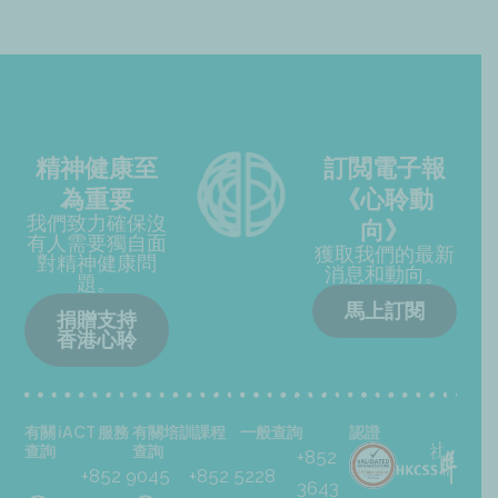
精神健康至
訂閲電子報
為重要
《心聆動
我們致力確保沒
向》
有人需要獨自面
獲取我們的最新
對精神健康問
消息和動向。
題。
馬上訂閱
捐贈支持
香港心聆
有關 iACT 服務
有關培訓課程
一般查詢
認證
查詢
查詢
+852
+852 9045
+852 5228
3643