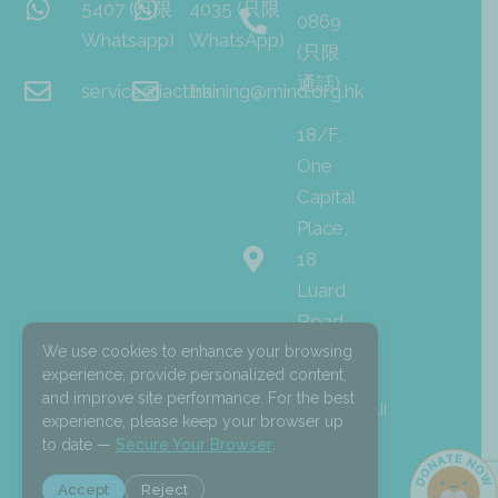
5407 (只限
4035 (只限
0869
Whatsapp)
WhatsApp)
(只限
通話)
service@iact.hk
training@mind.org.hk
18/F,
One
Capital
Place,
18
Luard
Road,
Wan
We use cookies to enhance your browsing
experience, provide personalized content,
Chai
and improve site performance. For the best
I
F
L
© 2026 Mind HK. All
experience, please keep your browser up
n
a
i
Rights Reserved.
s
c
n
to date —
Secure Your Browser
.
t
e
k
a
b
e
Accept
Reject