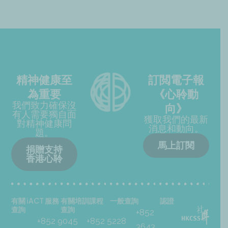
精神健康至
訂閲電子報
為重要
《心聆動
我們致力確保沒
向》
有人需要獨自面
獲取我們的最新
對精神健康問
消息和動向。
題。
馬上訂閱
捐贈支持
香港心聆
有關 iACT 服務
有關培訓課程
一般查詢
認證
查詢
查詢
+852
+852 9045
+852 5228
3643