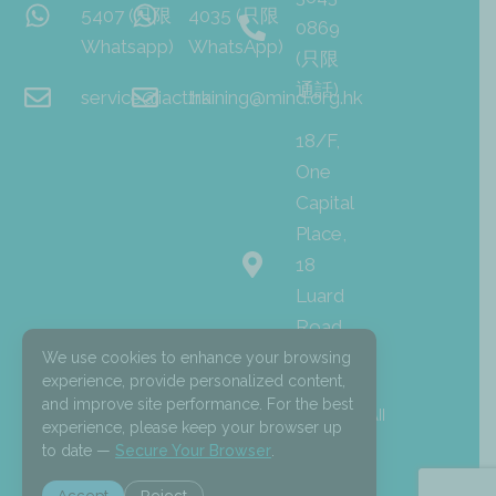
5407 (只限
4035 (只限
0869
Whatsapp)
WhatsApp)
(只限
通話)
service@iact.hk
training@mind.org.hk
18/F,
One
Capital
Place,
18
Luard
Road,
Wan
We use cookies to enhance your browsing
experience, provide personalized content,
Chai
and improve site performance. For the best
I
F
L
© 2026 Mind HK. All
experience, please keep your browser up
n
a
i
Rights Reserved.
s
c
n
to date —
Secure Your Browser
.
t
e
k
a
b
e
Accept
Reject