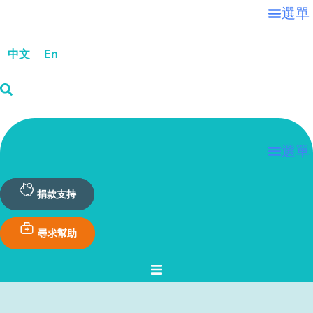
跳
選單
至
主
中文
En
要
內
容
選單
捐款支持
尋求幫助