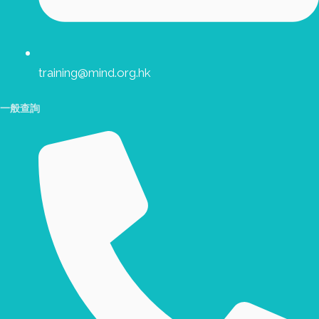
training@mind.org.hk
一般查詢