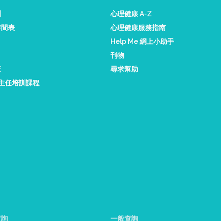
訓
心理健康 A-Z
時間表
心理健康服務指南
Help Me 網上小助手
刊物
班
尋求幫助
康主任培訓課程
查詢
一般查詢