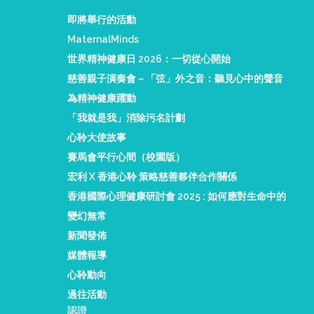
即將舉行的活動
MaternalMinds
世界精神健康日 2026：一切從心開始
慈善親子演奏會－「弦」外之音：聽見心中的聲音
為精神健康躍動
「我就是我」消除污名計劃
心聆大使故事
賽馬會平行心間（校園版）
宏利 X 香港心聆 策略慈善夥伴合作關係
香港國際心理健康研討會 2025 : 如何應對生命中的
變幻無常
新聞發佈
媒體報導
心聆動向
過往活動
認證