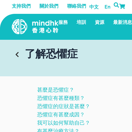
跳
支持我們
關於我們
聯絡我們
中文
En
至
主
服務
培訓
資源
最新消息
要
內
容
了解恐懼症
甚麼是恐懼症？
恐懼症有甚麼種類？
恐懼症的症狀是甚麼？
恐懼症有甚麼成因？
我可以如何幫助自己？
有甚麼治療方法？