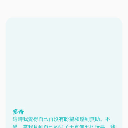
頁
頁
頁
頁
頁
頁
頁
面
面
面
面
面
面
面
多奇
這時我覺得自己再沒有盼望和感到無助。不
過，當我見到自己的兒子天真無邪地玩要，我