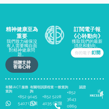
精神健康至為
訂閲電子報
重要
《心聆動向》
我們致力確保沒
獲取我們的最新
有人需要獨自面
消息和動向。
對精神健康問
題。
捐贈支持
香港心聆
有關 iACT 服務
有關培訓課程查
一般查詢
認證
查詢
詢
+852
+852 9045
+852 5228
3643
5407 (只限
4035 (只限
0869