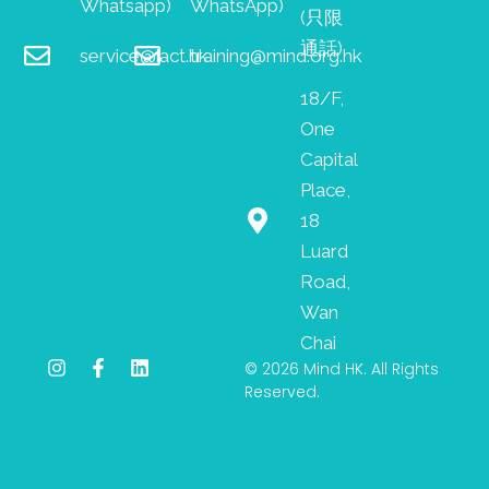
Whatsapp)
WhatsApp)
(只限
通話)
service@iact.hk
training@mind.org.hk
18/F,
One
Capital
Place,
18
Luard
Road,
Wan
Chai
I
F
L
© 2026 Mind HK. All Rights
n
a
i
Reserved.
s
c
n
t
e
k
a
b
e
g
o
d
r
o
i