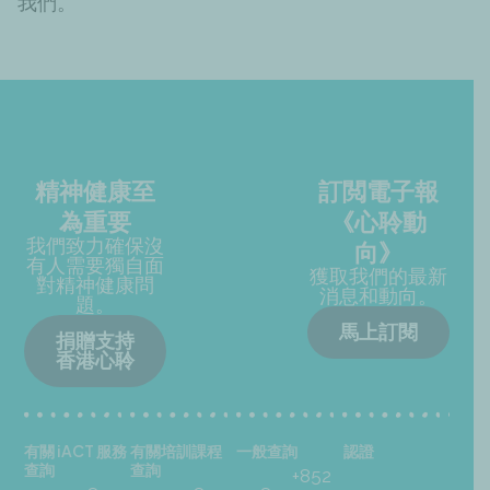
我們。
精神健康至
訂閲電子報
為重要
《心聆動
我們致力確保沒
向》
有人需要獨自面
獲取我們的最新
對精神健康問
消息和動向。
題。
馬上訂閱
捐贈支持
香港心聆
有關 iACT 服務
有關培訓課程
一般查詢
認證
查詢
查詢
+852