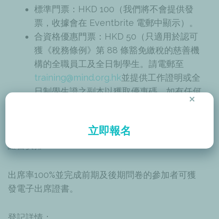
標準門票：HKD 100（我們將不會提供發
票，收據會在 Eventbrite 電郵中顯示）。
合資格優惠門票：HKD 50（只適用於認可
獲《稅務條例》第 88 條豁免繳稅的慈善機
構的全職員工及全日制學生。請電郵至
training@mind.org.hk
並提供工作證明或全
日制學生證之副本以獲取優惠碼。如有任何
×
疑問，請電郵至
training@mind.org.hk
與我
們聯絡）。
立即報名
證書安排：
出席率100%並完成前期及後期問卷的參加者可獲
發電子出席證書。
登記詳情：