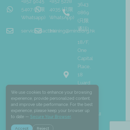
+852 9045
+852 5228
3643
5407 (只限
4035 (只限
0869
Whatsapp)
WhatsApp)
(只限
通話)
service@iact.hk
training@mind.org.hk
18/F,
One
Capital
Place,
18
Luard
Road,
We use cookies to enhance your browsing
Wan
experience, provide personalized content,
and improve site performance. For the best
Chai
experience, please keep your browser up
I
F
L
© 2026 Mind HK. All
to date —
Secure Your Browser
.
n
a
i
Rights Reserved.
s
c
n
t
e
k
Accept
Reject