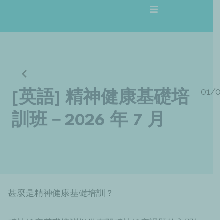
跳
至
主
要
內
容
01/
[英語] 精神健康基礎培
訓班－2026 年 7 月
甚麼是精神健康基礎培訓？