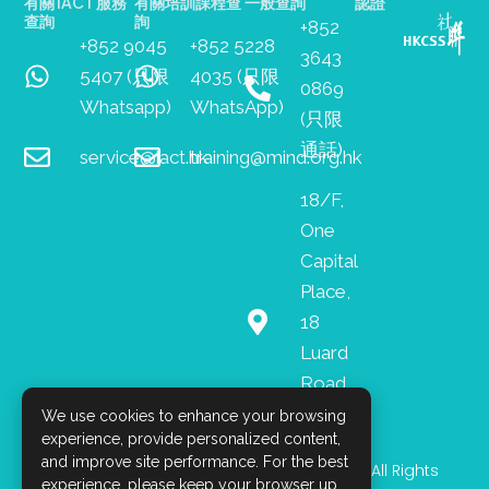
有關 iACT 服務
有關培訓課程查
一般查詢
認證
查詢
詢
+852
+852 9045
+852 5228
3643
5407 (只限
4035 (只限
0869
Whatsapp)
WhatsApp)
(只限
通話)
service@iact.hk
training@mind.org.hk
18/F,
One
Capital
Place,
18
Luard
Road,
Wan
We use cookies to enhance your browsing
experience, provide personalized content,
Chai
and improve site performance. For the best
I
F
L
© 2026 Mind HK. All Rights
n
a
i
experience, please keep your browser up