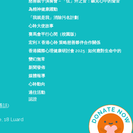
慈善親子演奏會－「弦」外之音：聽見心中的聲音
為精神健康躍動
「我就是我」消除污名計劃
心聆大使故事
賽馬會平行心間（校園版）
宏利 X 香港心聆 策略慈善夥伴合作關係
香港國際心理健康研討會 2025 : 如何應對生命中的
變幻無常
新聞發佈
媒體報導
心聆動向
過往活動
認證
限通話)
e, 18 Luard