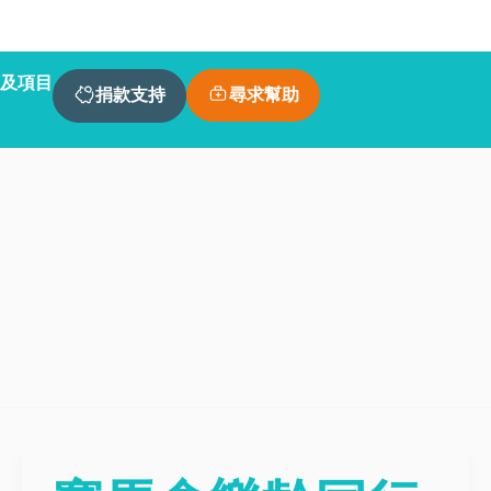
及項目
尋求幫助
捐款支持