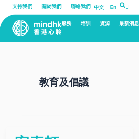
跳
文
支持我們
關於我們
聯絡我們
中文
En
至
章
主
分
服務
培訓
資源
最新消息
要
頁
內
容
教育及倡議