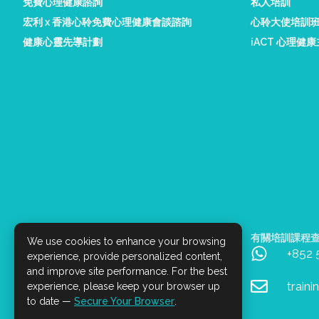
免費心理健康諮詢
私人培訓
宏利 x 香港心聆免費心理健康會談諮詢
心聆大使培訓
健康心靈先導計劃
iACT 心理健
有關 iACT 服務查詢
有關培訓課程
We use cookies to enhance your browsing
+852 9045 5407 (只限Whatsapp)
+852
experience, provide personalized content,
and improve site performance. For the best
service@iact.hk
train
experience, please keep your browser up
to date —
Secure Your Browser
.