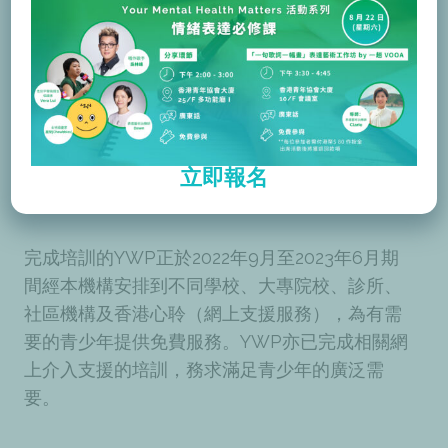
所基金的全數資助。計劃希望透過培訓50名
YWP，為年齡介乎12-24歲、正面對輕微至中等
精神健康問題的青少年提供以接納與承諾治療
（Acceptance and Commitment Therapy）
為本的精神健康支援。
立即報名
完成培訓的YWP正於2022年9月至2023年6月期
間經本機構安排到不同學校、大專院校、診所、
社區機構及香港心聆（網上支援服務），為有需
要的青少年提供免費服務。YWP亦已完成相關網
上介入支援的培訓，務求滿足青少年的廣泛需
要。