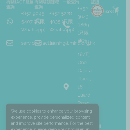
有關 iACT 服務
有關培訓課程
一般查詢
認證
查詢
查詢
+852
+852 9045
+852 5228
3643
5407 (只限
4035 (只限
0869
Whatsapp)
WhatsApp)
(只限
通話)
service@iact.hk
training@mind.org.hk
18/F,
One
Capital
Place,
18
Luard
Road,
Wan
We use cookies to enhance your browsing
experience, provide personalized content,
Chai
and improve site performance. For the best
I
F
L
© 2026 Mind HK. All
experience, please keep your browser up