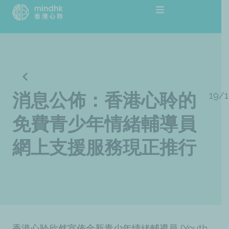
跳
至
主
要
內
容
19/1
消息公佈：香港心聆的
免費青少年情緒輔導員
網上支援服務現正推行
香港心聆欣然宣佈全新青少年情緒輔導員 (Youth