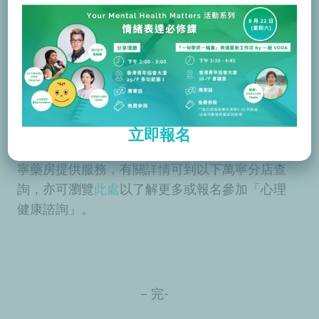
Candice Powell) 亦表示：「香港心聆(Mind
HK) 很高興能與萬寧合作，藉著全港最大的健康
及美容產品連鎖店網絡，走入社區，接觸更多有
需要的大眾，同時提升大眾對精神健康的認識及
重視，令更多人接納心理治療及減少精神健康污
名。」
立即報名
萬寧「心理健康諮詢」已於即日起在5間指定萬
寧藥房提供服務，有關詳情可到以下萬寧分店查
詢，亦可瀏覽
此處
以了解更多或報名參加「心理
健康諮詢」。
– 完-