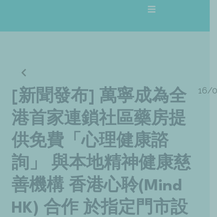
跳
至
主
要
內
容
16/
[新聞發布] 萬寧成為全
港首家連鎖社區藥房提
供免費「心理健康諮
詢」 與本地精神健康慈
善機構 香港心聆(Mind
HK) 合作 於指定門市設