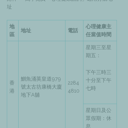
址
地
心理健康主
地址
電話
區
任當值時間
星期三至星
期五：
下午三時三
鰂魚涌英皇道979
十分至下午
香
2284
號太古坊康橋大廈
七時
港
4810
地下A舖
星期日及公
眾假期：休
息