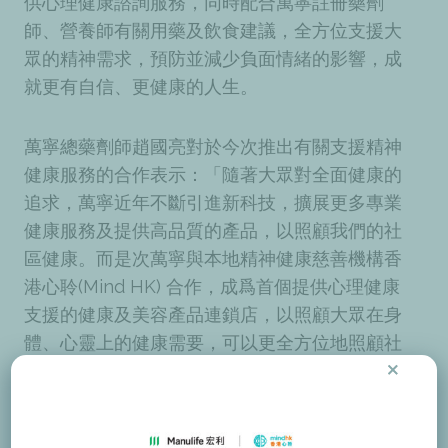
供心理健康諮詢服務，同時配合萬寧註冊藥劑
師、營養師有關用藥及飲食建議，全方位支援大
眾的精神需求，預防並減少負面情緒的影響，成
就更有自信、更健康的人生。
萬寧總藥劑師趙國亮對於今次推出有關支援精神
健康服務的合作表示：「隨著大眾對全面健康的
追求，萬寧近年不斷引進新科技，擴展更多專業
健康服務及提供高品質的產品，以照顧我們的社
區健康。而是次萬寧與本地精神健康慈善機構香
港心聆(Mind HK) 合作，成爲首個提供心理健康
支援的健康及美容產品連鎖店，以照顧大眾在身
體、心靈上的健康需要，可以更全方位地照顧社
×
區健康。」
香港心聆(Mind HK) 行政總裁凌悅雯博士 (Dr
.