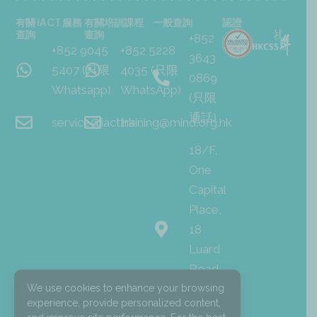
有關 iACT 服務
有關培訓課程
一般查詢
認證
查詢
查詢
+852
+852 9045
+852 5228
3643
5407 (只限
4035 (只限
0869
Whatsapp)
WhatsApp)
(只限
通話)
service@iact.hk
training@mind.org.hk
18/F,
One
Capital
Place,
18
Luard
Road,
Wan
We use cookies to enhance your browsing
experience, provide personalized content,
Chai