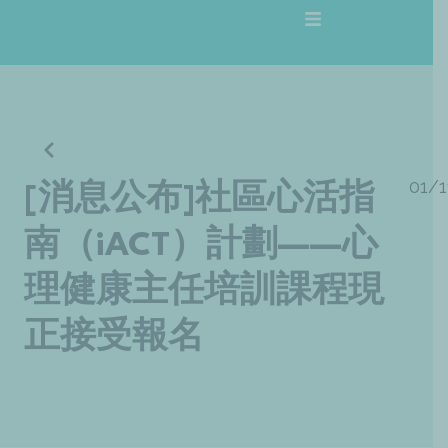
跳
至
主
要
內
容
01/1
[消息公布]社區心活指
南（iACT）計劃——心
理健康主任培訓課程現
正接受報名