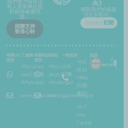
我們致力確保沒
向》
有人需要獨自面
獲取我們的最新
對精神健康問
消息和動向。
題。
捐贈支持
香港心聆
有關 iACT 服務
有關培訓課程
一般查詢
認證
查詢
查詢
+852
+852 9045
+852 5228
3643
5407 (只限
4035 (只限
0869
Whatsapp)
WhatsApp)
(只限
通話)
service@iact.hk
training@mind.org.hk
18/F,
One
Capital