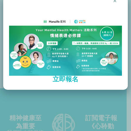
×
本課程 2024/25 年培訓的費用已獲贊助機構思
健及香港怡和集團全數資助。唯參加者於確認參
加後需預繳港幣 6,000 元予本機構。相關按金金
額將於參加者完成整個培訓和實習期後全額退
還。
立即報名
精神健康至
訂閲電子報
為重要
《心聆動