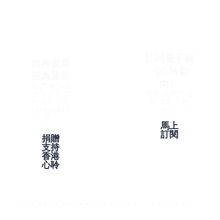
訂閲電子報
精神健康
《心聆動
至為重要
向》
我們致力確
保沒有人需
獲取我們的最
要獨自面對
新消息和動
精神健康問
向。
題。
馬上
訂閱
捐贈
支持
香港
心聆