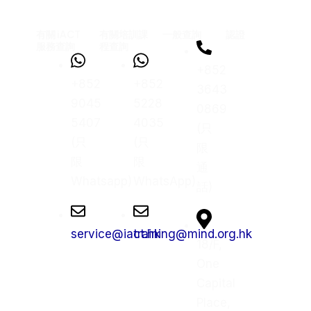
有關 iACT
有關培訓課
一般查詢
認證
服務查詢
程查詢
+852
+852
+852
3643
9045
5228
0869
5407
4035
(只
(只
(只
限
限
限
通
Whatsapp)
WhatsApp)
話)
service@iact.hk
training@mind.org.hk
18/F,
One
Capital
Place,