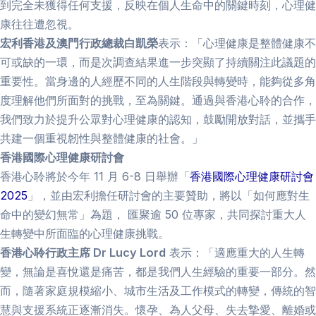
到完全未獲得任何支援，反映在個人生命中的關鍵時刻，心理健
康往往遭忽視。
宏利香港及澳門行政總裁白凱榮
表示：「心理健康是整體健康不
可或缺的一環，而是次調查結果進一步突顯了持續關注此議題的
重要性。當身邊的人經歷不同的人生階段與轉變時，能夠從多角
度理解他們所面對的挑戰，至為關鍵。通過與香港心聆的合作，
我們致力於提升公眾對心理健康的認知，鼓勵開放對話，並攜手
共建一個重視韌性與整體健康的社會。」
香港國際心理健康研討會
香港心聆將於今年 11 月 6-8 日舉辦「
香港國際心理健康研討會
2025
」，並由宏利擔任研討會的主要贊助，將以「如何應對生
命中的變幻無常」為題， 匯聚逾 50 位專家，共同探討重大人
生轉變中所面臨的心理健康挑戰。
香港心聆行政主席 Dr Lucy Lord
表示：「適應重大的人生轉
變，無論是喜悅還是痛苦，都是我們人生經驗的重要一部分。然
而，隨著家庭規模縮小、城市生活及工作模式的轉變，傳統的智
慧與支援系統正逐漸消失。懷孕、為人父母、失去摯愛、離婚或