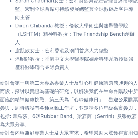
Sarah Chapman女士：宏利財富與資產管理首席市場總
監、宏利全球首席可持續發展總監兼全球數碼及客戶導
向主管
Dixon Chibanda 教授：倫敦大學衛生與熱帶醫學院
（LSHTM）精神科教授；The Friendship Bench創辦
人
盧凱欣女士：宏利香港及澳門首席人力總監
潘昭頤教授：香港中文大學醫學院婦產科學系教授暨婦
產科醫學聯合團隊負責人
研討會第一與第二天專為專業人士及對心理健康議題感興趣的人
而設，探討以實證為基礎的研究，以解決我們在生命各階段中所
面臨的精神健康挑戰。第三天為「心聆健康日」，歡迎公眾購票
參與，屆時將設有各種互動工作坊，並邀請多位星級嘉賓參與，
包括: 韋羅莎、6@Rubber Band、梁嘉茵（Serrini）及張紋嘉
為大眾分享。
研討會內容兼顧專業人士及大眾需求，希望幫助大眾獲得實用知