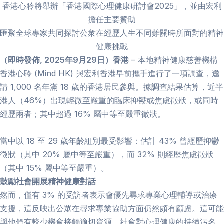
香港心聆將舉辦「香港國際心理健康研討會2025」，並由宏利
擔任主要贊助
匯聚全球專家共同探討公衆在經歷人生不同難關時所面對的精神
健康挑戰
（
即時發佈, 2025年9月29日
）
香港
– 本地精神健康慈善機構
香港心聆 (Mind HK) 與宏利香港早前攜手進行了一項調查，邀
請 1,000 名年滿 18 歲的香港居民參與。據調查結果估算，近半
港人（46%）出現輕微至嚴重的臨床抑鬱或焦慮徵狀，或同時
經歷兩者；其中超過 16% 屬中等至嚴重徵狀。
當中以 18 至 29 歲年齡組別最受影響：估計 43% 曾經歷抑鬱
徵狀（其中 20% 屬中等至嚴重），而 32% 則經歷焦慮徵狀
（其中 15% 屬中等至嚴重）。
鼓勵社會開展精神健康對話
然而，僅有 3% 的受訪者表示會優先尋求專業心理輔導或治療
支援，這反映出公眾在尋求專業協助方面仍然頗有顧慮。這可能
與他們有較少機會接觸適切資源、社會對心理健康的持續污名