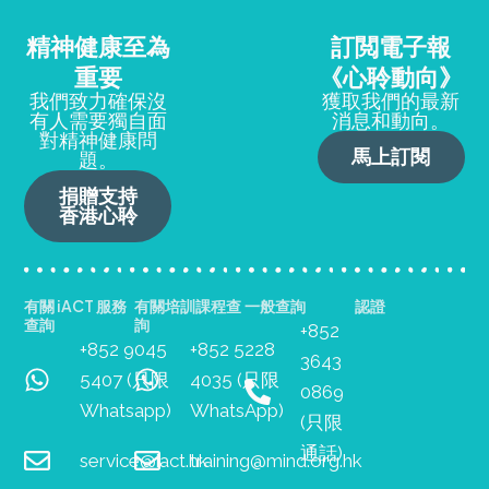
精神健康至為
訂閲電子報
重要
《心聆動向》
我們致力確保沒
獲取我們的最新
有人需要獨自面
消息和動向。
對精神健康問
馬上訂閱
題。
捐贈支持
香港心聆
有關 iACT 服務
有關培訓課程查
一般查詢
認證
查詢
詢
+852
+852 9045
+852 5228
3643
5407 (只限
4035 (只限
0869
Whatsapp)
WhatsApp)
(只限
通話)
service@iact.hk
training@mind.org.hk