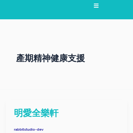
跳
文
至
章
主
分
要
頁
內
容
產期精神健康支援
明愛全樂軒
rabbitstudio-dev