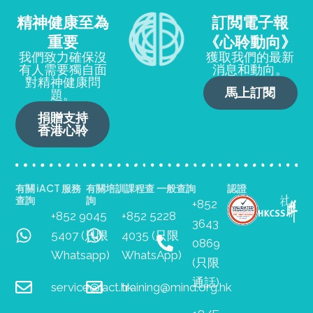
精神健康至為
訂閲電子報
重要
《心聆動向》
我們致力確保沒
獲取我們的最新
有人需要獨自面
消息和動向。
對精神健康問
馬上訂閱
題。
捐贈支持
香港心聆
有關 iACT 服務
有關培訓課程查
一般查詢
認證
查詢
詢
+852
+852 9045
+852 5228
3643
5407 (只限
4035 (只限
0869
Whatsapp)
WhatsApp)
(只限
通話)
service@iact.hk
training@mind.org.hk