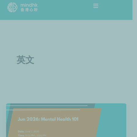
跳
文
至
章
主
分
要
頁
內
容
英文