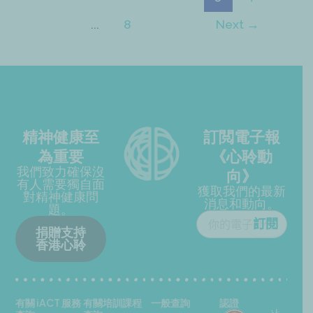
...
8
Next
→
精神健康至
訂閲電子報
為重要
《心聆動
我們致力確保沒
向》
有人需要獨自面
獲取我們的最新
對精神健康問
消息和動向。
題。
捐贈支持
香港心聆
有關 iACT 服務
有關培訓課程
一般查詢
認證