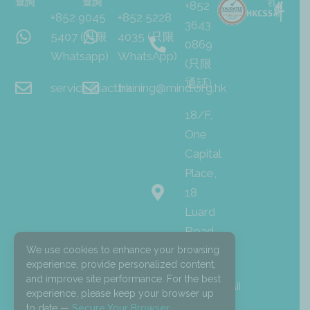
查詢
查詢
+852
+852 9045
+852 5228
3643
5407 (只限
4035 (只限
0869
Whatsapp)
WhatsApp)
(只限
通話)
service@iact.hk
training@mind.org.hk
18/F,
One
Capital
Place,
18
Luard
Road,
Wan
We use cookies to enhance your browsing
experience, provide personalized content,
Chai
and improve site performance. For the best
I
F
L
© 2026 Mind HK. All
experience, please keep your browser up
n
a
i
Rights Reserved.
s
c
n
to date —
Secure Your Browser
.