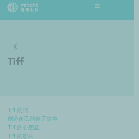
跳
至
主
要
內
容
Tiff
Tiff 的信
創造自己的復元故事
Tiff 的心底話
Tiff 的影片