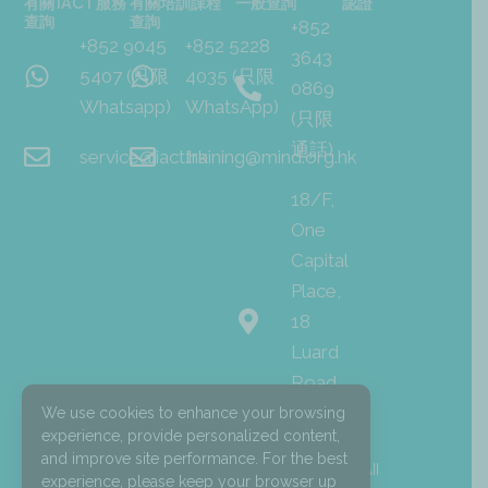
有關 iACT 服務
有關培訓課程
一般查詢
認證
查詢
查詢
+852
+852 9045
+852 5228
3643
5407 (只限
4035 (只限
0869
Whatsapp)
WhatsApp)
(只限
通話)
service@iact.hk
training@mind.org.hk
18/F,
One
Capital
Place,
18
Luard
Road,
Wan
We use cookies to enhance your browsing
experience, provide personalized content,
Chai
and improve site performance. For the best
I
F
L
© 2026 Mind HK. All
experience, please keep your browser up
n
a
i