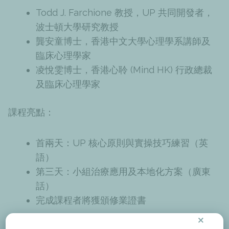
Todd J. Farchione 教授，UP 共同開發者，
波士頓大學研究教授
龔安童博士，香港中文大學心理學系講師及
臨床心理學家
凌悅雯博士，香港心聆 (Mind HK) 行政總裁
及臨床心理學家
課程亮點：
首兩天：UP 核心原則與實操技巧練習（英
語）
第三天：小組治療應用及本地化方案（廣東
話）
完成課程者將獲頒修業證書
×
**附贈：免費中文輔導手冊！