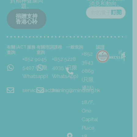
對精神健康問
消息和動向。
題。
捐贈支持
香港心聆
有關 iACT 服務
有關培訓課程
一般查詢
認證
查詢
查詢
+852
+852 9045
+852 5228
3643
5407 (只限
4035 (只限
0869
Whatsapp)
WhatsApp)
(只限
通話)
service@iact.hk
training@mind.org.hk
18/F,
One
Capital
Place,
18