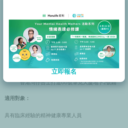
培訓詳情：
語言：
英語 + 廣東話
培訓：
日期：11 月 5、19、26 日
時間：上午 9 時半至下午 5 時
立即報名
地點：香港管理專業協會
香港灣仔告士打道66號筆克大廈地下2號鋪
適用對象：
具有臨床經驗的精神健康專業人員