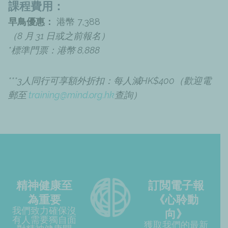
課程費用：
早鳥優惠：
港幣 7,388
（8 月 31 日或之前報名）
*標準門票：港幣 8,888
***3人同行可享額外折扣：每人減HK$400（歡迎電
郵至
training@mind.org.hk
查詢）
精神健康至
訂閲電子報
為重要
《心聆動
我們致力確保沒
向》
有人需要獨自面
獲取我們的最新