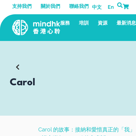
跳
支持我們
關於我們
聯絡我們
中文
En
至
主
服務
培訓
資源
最新消息
要
內
容
Carol
Carol 的故事：接納和愛惜真正的「我」