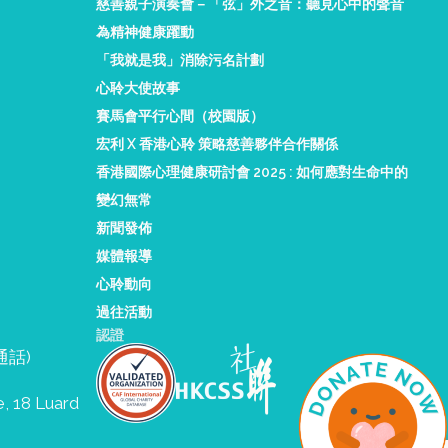
慈善親子演奏會－「弦」外之音：聽見心中的聲音
為精神健康躍動
「我就是我」消除污名計劃
心聆大使故事
賽馬會平行心間（校園版）
宏利 X 香港心聆 策略慈善夥伴合作關係
香港國際心理健康研討會 2025 : 如何應對生命中的
變幻無常
新聞發佈
媒體報導
心聆動向
過往活動
認證
限通話)
e, 18 Luard