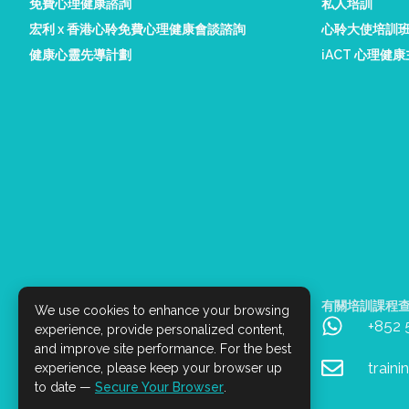
免費心理健康諮詢
私人培訓
宏利 x 香港心聆免費心理健康會談諮詢
心聆大使培訓
健康心靈先導計劃
iACT 心理健
有關 iACT 服務查詢
有關培訓課程
We use cookies to enhance your browsing
+852 9045 5407 (只限Whatsapp)
+852
experience, provide personalized content,
and improve site performance. For the best
service@iact.hk
train
experience, please keep your browser up
to date —
Secure Your Browser
.