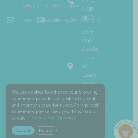
0869
Whatsapp)
WhatsApp)
(只限
通話)
service@iact.hk
training@mind.org.hk
18/F,
One
Capital
Place,
18
Luard
Road,
Wan
We use cookies to enhance your browsing
experience, provide personalized content,
Chai
and improve site performance. For the best
I
F
L
© 2026 Mind HK. All
experience, please keep your browser up
n
a
i
Rights Reserved.
s
c
n
to date —
Secure Your Browser
.
t
e
k
a
b
e
Accept
Reject
g
o
d