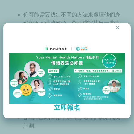
你可能需要找出不同的方法來處理他們身
份的不同構成部分。你可嘗試找出一些方
×
法，以與他們身份的每個構成部分連繫。
即使他們感到沮喪、憤怒或害怕，你亦需
要保持冷靜，並保持一個安全和舒緩的氣
氛。
協助患者尋找適當的支援
你可以：
立即報名
在治療前後提供額外的支援和理解
如他們認為有用，則可協助他們制定
危機
計劃
。