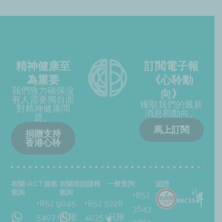
精神健康至
訂閲電子報
為重要
《心聆動
我們致力確保沒
向》
有人需要獨自面
獲取我們的最新
對精神健康問
消息和動向。
題。
馬上訂閱
捐贈支持
香港心聆
有關 iACT 服務
有關培訓課程
一般查詢
認證
查詢
查詢
+852
+852 9045
+852 5228
3643
5407 (只限
4035 (只限